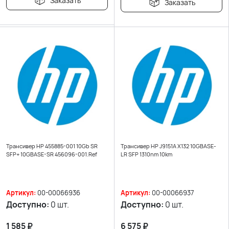
Заказать
Заказать
Трансивер HP 455885-001 10Gb SR
Трансивер HP J9151A X132 10GBASE-
SFP+ 10GBASE-SR 456096-001.Ref
LR SFP 1310nm 10km
Артикул:
00-00066936
Артикул:
00-00066937
Доступно:
0 шт.
Доступно:
0 шт.
1 585
₽
6 575
₽