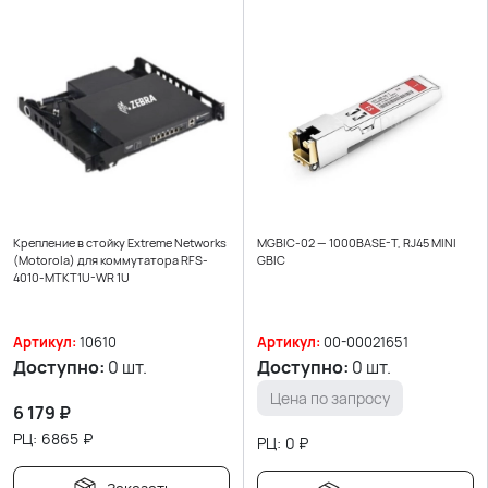
Крепление в стойку Extreme Networks
MGBIC-02 — 1000BASE-T, RJ45 MINI
(Motorola) для коммутатора RFS-
GBIC
4010-MTKT1U-WR 1U
Артикул:
10610
Артикул:
00-00021651
Доступно:
0 шт.
Доступно:
0 шт.
Цена по запросу
6 179
₽
РЦ:
6865
₽
РЦ:
0
₽