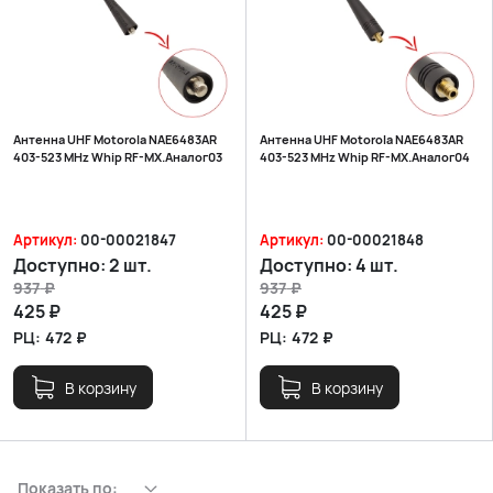
Антенна UHF Motorola NAE6483AR
Антенна UHF Motorola NAE6483AR
403-523 MHz Whip RF-MX.Аналог03
403-523 MHz Whip RF-MX.Аналог04
Артикул:
00-00021847
Артикул:
00-00021848
Доступно:
2 шт.
Доступно:
4 шт.
937
₽
937
₽
425
₽
425
₽
РЦ:
472
₽
РЦ:
472
₽
В корзину
В корзину
Показать по: