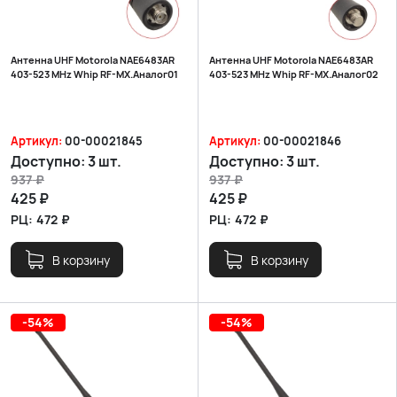
Антенна UHF Motorola NAE6483AR
Антенна UHF Motorola NAE6483AR
403-523 MHz Whip RF-MX.Аналог01
403-523 MHz Whip RF-MX.Аналог02
Артикул:
00-00021845
Артикул:
00-00021846
Доступно:
3 шт.
Доступно:
3 шт.
937
₽
937
₽
425
₽
425
₽
РЦ:
472
₽
РЦ:
472
₽
В корзину
В корзину
-54%
-54%