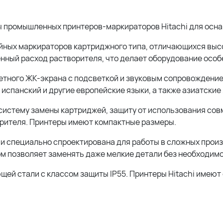
ы промышленных принтеров-маркираторов Hitachi для осн
уйных маркираторов картриджного типа, отличающихся выс
ный расход растворителя, что делает оборудование особ
етного ЖК-экрана с подсветкой и звуковым сопровождени
испанский и другие европейские языки, а также азиатские 
истему замены картриджей, защиту от использования со
рителя. Принтеры имеют компактные размеры.
и специально спроектирована для работы в сложных произ
ом позволяет заменять даже мелкие детали без необходимо
й стали с классом защиты IP55. Принтеры Hitachi имеют с