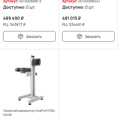
Артикул:
00-00066873
Артикул:
00-00066547
Доступно:
0 шт.
Доступно:
0 шт.
489 490
₽
481 015
₽
РЦ:
543877
₽
РЦ:
534461
₽
Заказать
Заказать
Лазерный маркиратор UnaProf CFB2-
C60W