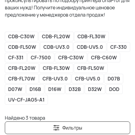
проконсультировать по подбору принтера UnaProf для
ваших нужд! Получите индивидуальное ценовое
предложение у менеджеров отдела продаж!
CDB-C30W
CDB-FL20W
CDB-FL30W
CDB-FL50W
CDB-UV3.0
CDB-UV5.0
CF-330
CF-331
CF-7500
CFB-C30W
CFB-C60W
CFB-FL20W
CFB-FL30W
CFB-FL50W
CFB-FL70W
CFB-UV3.0
CFB-UV5.0
D07B
D07W
D16B
D16W
D32B
D32W
DOD
UV-CF-JAG5-A1
Найдено 3 товара
Фильтры