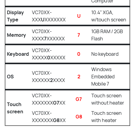
Computer
Display
VC70XX-
10.4" XGA,
U
Type
XXX
U
XXXXXXX
w/touch screen
VC70XX-
1GB RAM / 2GB
Memory
7
XXXX
7
XXXXXX
Flash
VC70XX-
Keyboard
0
No keyboard
XXXXX
0
XXXXX
Windows
VC70XX-
OS
2
Embedded
XXXXXX
2
XXXX
Mobile 7
VC70XX-
Touch screen
G7
XXXXXXX
G7
XX
without heater
Touch
screen
VC70XX-
Touch screen
G8
XXXXXXX
G8
XX
with heater