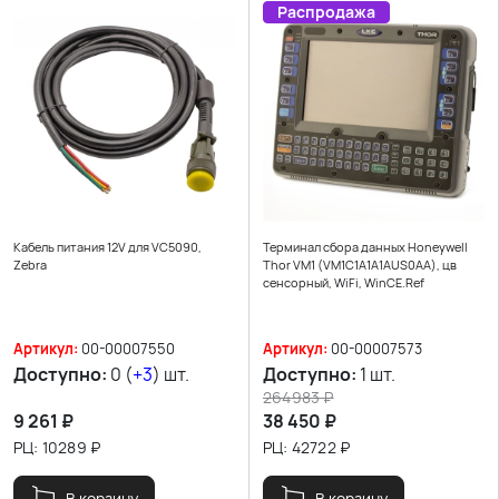
Распродажа
Кабель питания 12V для VC5090,
Терминал сбора данных Honeywell
Zebra
Thor VM1 (VM1C1A1A1AUS0AA), цв
сенсорный, WiFi, WinCE.Ref
Артикул:
00-00007550
Артикул:
00-00007573
Доступно:
0 (
+3
) шт.
Доступно:
1 шт.
264983
₽
9 261
₽
38 450
₽
РЦ:
10289
₽
РЦ:
42722
₽
В корзину
В корзину