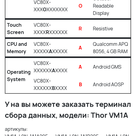
VC80X-
O
Readable
XXX
O
XXXXXXX
Display
Touch
VC80X-
R
Resistive
Screen
XXXX
R
XXXXXX
CPU and
VC80X-
Qualcomm APQ
A
Memory
XXXXX
A
XXXXX
8056, 4 GB RAM
VC80X-
A
Android GMS
XXXXXX
A
XXXX
Operating
System
VC80X-
B
Android AOSP
XXXXXX
B
XXXX
У на вы можете заказать терминал
сбора данных, модели: Thor VM1A
артикулы: