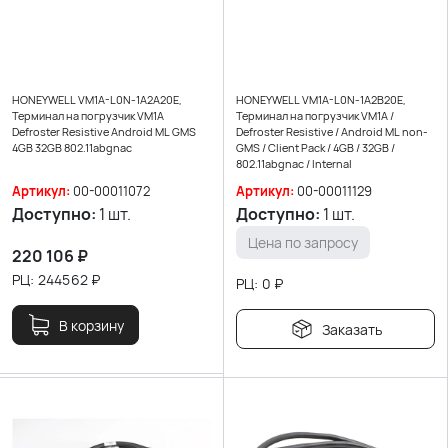
HONEYWELL VM1A-L0N-1A2A20E,
HONEYWELL VM1A-L0N-1A2B20E,
Терминал на погрузчик VM1A
Терминал на погрузчик VM1A /
Defroster Resistive Android ML GMS
Defroster Resistive / Android ML non-
4GB 32GB 802.11abgnac
GMS / Client Pack / 4GB / 32GB /
802.11abgnac / Internal
Артикул:
00-00011072
Артикул:
00-00011129
Доступно:
1 шт.
Доступно:
1 шт.
Цена по запросу
220 106
₽
РЦ:
244562
₽
РЦ:
0
₽
В корзину
Заказать