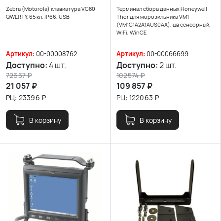
Zebra (Motorola) клавиатура VC80
Терминал сбора данных Honeywell
QWERTY, 65 кл, IP66, USB
Thor для морозильника VM1
(VM1C1A2A1AUS0AA), цв сенсорный,
WiFi, WinCE
Артикул:
00-00008762
Артикул:
00-00066699
Доступно:
4 шт.
Доступно:
2 шт.
72657
₽
102574
₽
21 057
₽
109 857
₽
РЦ:
23396
₽
РЦ:
122063
₽
В корзину
В корзину