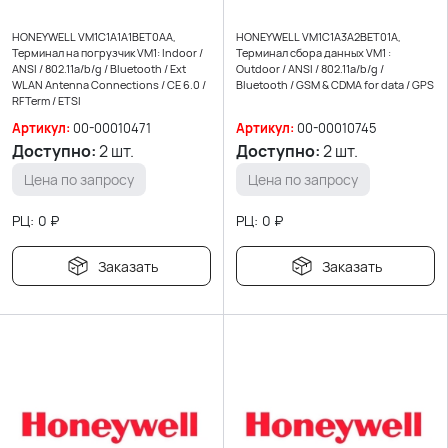
HONEYWELL VM1C1A1A1BET0AA,
HONEYWELL VM1C1A3A2BET01A,
Терминал на погрузчик VM1: Indoor /
Терминал сбора данных VM1 :
ANSI / 802.11a/b/g / Bluetooth / Ext
Outdoor / ANSI / 802.11a/b/g /
WLAN Antenna Connections / CE 6.0 /
Bluetooth / GSM & CDMA for data / GPS
RFTerm / ETSI
Артикул:
00-00010471
Артикул:
00-00010745
Доступно:
2 шт.
Доступно:
2 шт.
Цена по запросу
Цена по запросу
РЦ:
0
₽
РЦ:
0
₽
Заказать
Заказать