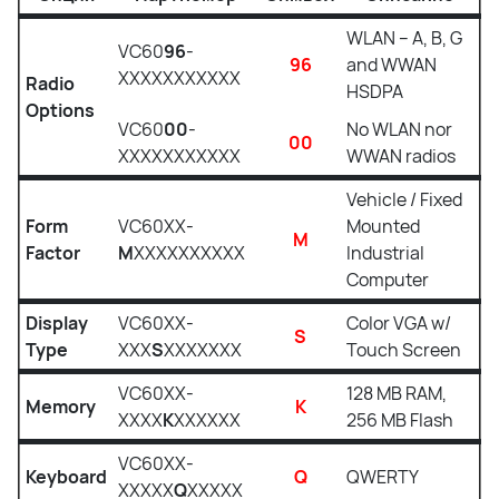
WLAN – A, B, G
VC60
96
-
96
and WWAN
XXXXXXXXXXX
Radio
HSDPA
Options
VC60
00
-
No WLAN nor
00
XXXXXXXXXXX
WWAN radios
Vehicle / Fixed
Form
VC60XX-
Mounted
M
Factor
M
XXXXXXXXXX
Industrial
Computer
Display
VC60XX-
Color VGA w/
S
Type
XXX
S
XXXXXXX
Touch Screen
VC60XX-
128 MB RAM,
Memory
K
XXXX
K
XXXXXX
256 MB Flash
VC60XX-
Keyboard
Q
QWERTY
XXXXX
Q
XXXXX