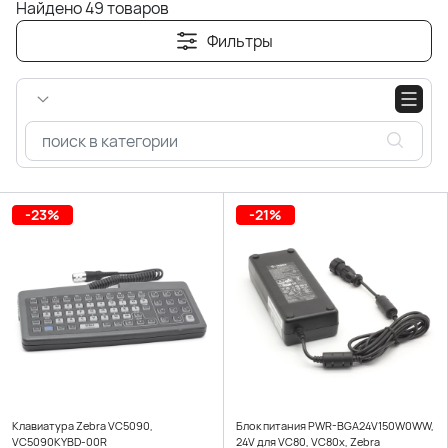
Найдено 49 товаров
Фильтры
-23%
-21%
Клавиатура Zebra VC5090,
Блок питания PWR-BGA24V150W0WW,
VC5090KYBD-00R
24V для VC80, VC80x, Zebra