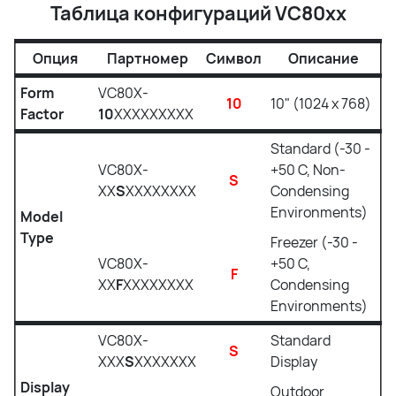
Таблица конфигураций VC80xx
Опция
Партномер
Символ
Описание
Form
VC80X-
10
10" (1024 x 768)
Factor
10
XXXXXXXXX
Standard (-30 -
VC80X-
+50 C, Non-
S
XX
S
XXXXXXXX
Condensing
Environments)
Model
Type
Freezer (-30 -
VC80X-
+50 C,
F
XX
F
XXXXXXXX
Condensing
Environments)
VC80X-
Standard
S
XXX
S
XXXXXXX
Display
Display
Outdoor