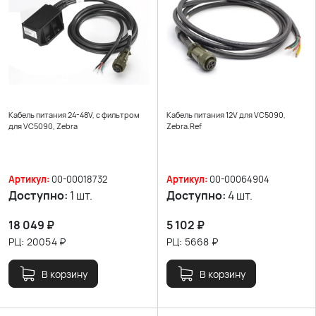
Кабель питания 24-48V, с фильтром
Кабель питания 12V для VC5090,
для VC5090, Zebra
Zebra.Ref
Артикул:
00-00018732
Артикул:
00-00064904
Доступно:
1 шт.
Доступно:
4 шт.
18 049
₽
5 102
₽
РЦ:
20054
₽
РЦ:
5668
₽
В корзину
В корзину