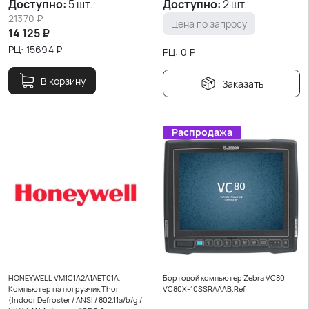
Доступно:
5 шт.
Доступно:
2 шт.
21370
₽
Цена по запросу
14 125
₽
РЦ:
15694
₽
РЦ:
0
₽
В корзину
Заказать
Распродажа
HONEYWELL VM1C1A2A1AET01A,
Бортовой компьютер Zebra VC80
Компьютер на погрузчик Thor
VC80X-10SSRAAAB.Ref
(Indoor Defroster / ANSI / 802.11a/b/g /