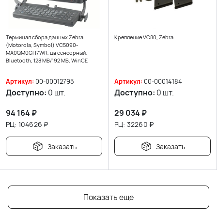
Терминал сбора данных Zebra
Крепление VC80, Zebra
(Motorola, Symbol) VC5090-
MA0QM0GH7WR, цв сенсорный,
Bluetooth, 128 MB/192 MB, WinCE
Артикул:
00-00012795
Артикул:
00-00014184
Доступно:
0 шт.
Доступно:
0 шт.
94 164
₽
29 034
₽
РЦ:
104626
₽
РЦ:
32260
₽
Заказать
Заказать
Показать еще