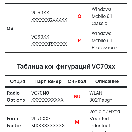
Windows
VC60XX-
Q
Mobile 6.1
XXXXXX
Q
XXXXX
Classic
OS
Windows
VC60XX-
R
Mobile 6.1
XXXXXX
R
XXXXX
Professional
Таблица конфигураций VC70xx
Опция
Партномер
Символ
Описание
Radio
VC70
N0
-
WLAN –
N0
Options
XXXXXXXXXXX
802.11abgn
Vehicle / Fixed
Form
VC70XX-
Mounted
M
Factor
M
XXXXXXXXXX
Industrial