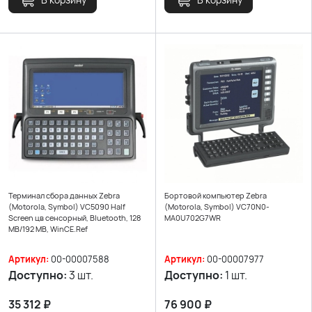
Терминал сбора данных Zebra
Бортовой компьютер Zebra
(Motorola, Symbol) VC5090 Half
(Motorola, Symbol) VC70N0-
Screen цв сенсорный, Bluetooth, 128
MA0U702G7WR
MB/192 MB, WinCE.Ref
Артикул:
00-00007588
Артикул:
00-00007977
Доступно:
3 шт.
Доступно:
1 шт.
35 312
₽
76 900
₽