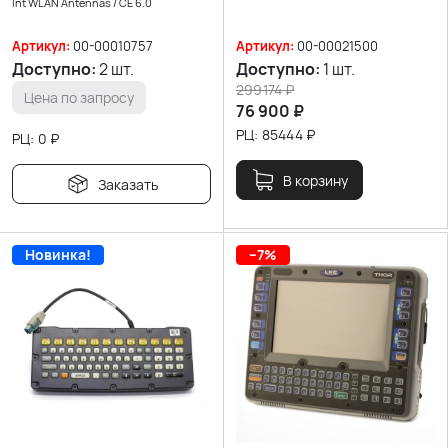
Int WLAN Antennas / CE 6.0
Артикул:
00-00010757
Артикул:
00-00021500
Доступно:
2 шт.
Доступно:
1 шт.
299174
₽
Цена по запросу
76 900
₽
РЦ:
85444
₽
РЦ:
0
₽
В корзину
Заказать
Новинка!
--7%