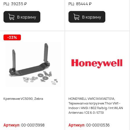
РЦ:
39235
₽
РЦ:
85444
₽
В корзину
В корзину
-33%
Крепление VC5090, Zebra
HONEYWELL VM1C1A1A1AET01A,
Терминал на погрузчик Thor VM1 -
Indoor / ANSI / 802.11a/b/g / Int WLAN
Antennas / CE 6.0 / ETSI
Артикул:
00-00013998
Артикул:
00-00010536