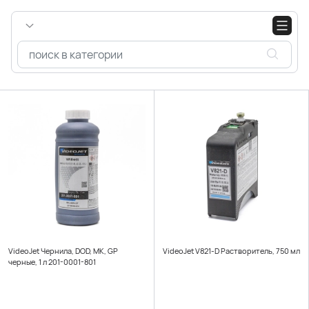
VideoJet Чернила, DOD, MK, GP
VideoJet V821-D Растворитель, 750 мл
черные, 1 л 201-0001-801