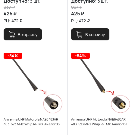
Доступно:
3 шт.
Доступно:
3 шт.
937
₽
937
₽
425
₽
425
₽
РЦ:
472
₽
РЦ:
472
₽
В корзину
В корзину
-54%
-54%
Антенна UHF Motorola NAE6483AR
Антенна UHF Motorola NAE6483AR
403-523 MHz Whip RF-MX.Аналог03
403-523 MHz Whip RF-MX.Аналог04