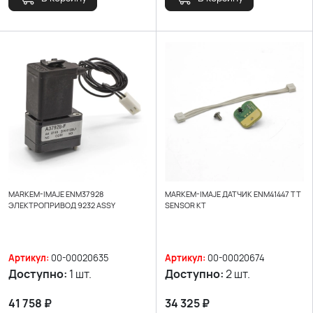
MARKEM-IMAJE ENM37928
MARKEM-IMAJE ДАТЧИК ENM41447 TT
ЭЛЕКТРОПРИВОД 9232 ASSY
SENSOR KT
Артикул:
00-00020635
Артикул:
00-00020674
Доступно:
1 шт.
Доступно:
2 шт.
41 758
₽
34 325
₽