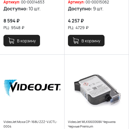
Артикул:
00-00014653
Артикул:
00-00015062
Доступно:
10 шт.
Доступно:
9 шт.
8 594
₽
4 257
₽
РЦ:
9548
₽
РЦ:
4729
₽
В корзину
В корзину
VideoJet Moxa CP-168U ZZZ-VJCTL-
VideoJet WLK660068A Чернила
0004
Черные Premium