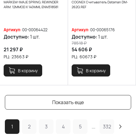
MARKEM-IMAJE SPRING, REWINDER
COGNEX Считыватель Dataman DM-
ARM. 12MMOD X 140MML ENM318581
262Q.REF
Артикул:
00-00064422
Артикул:
00-00065176
Доступно:
1 шт.
Доступно:
1 шт.
78518
₽
21 297
₽
54 606
₽
РЦ:
23663
₽
РЦ:
60673
₽
В корзину
В корзину
Показать еще
1
2
3
4
5
...
332