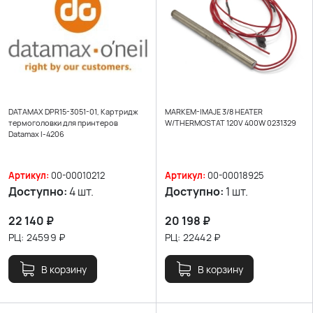
DATAMAX DPR15-3051-01, Картридж
MARKEM-IMAJE 3/8 HEATER
термоголовки для принтеров
W/THERMOSTAT 120V 400W 0231329
Datamax I-4206
Артикул:
00-00010212
Артикул:
00-00018925
Доступно:
4 шт.
Доступно:
1 шт.
22 140
₽
20 198
₽
РЦ:
24599
₽
РЦ:
22442
₽
В корзину
В корзину