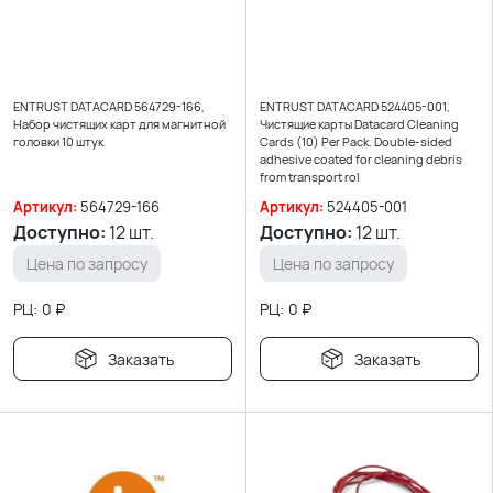
ENTRUST DATACARD 564729-166,
ENTRUST DATACARD 524405-001,
Набор чистящих карт для магнитной
Чистящие карты Datacard Cleaning
головки 10 штук
Cards (10) Per Pack. Double-sided
adhesive coated for cleaning debris
from transport rol
Артикул:
564729-166
Артикул:
524405-001
Доступно:
12 шт.
Доступно:
12 шт.
Цена по запросу
Цена по запросу
РЦ:
0
₽
РЦ:
0
₽
Заказать
Заказать