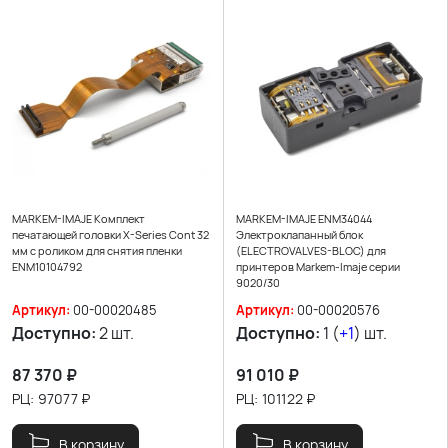
MARKEM-IMAJE Комплект
MARKEM-IMAJE ENM34044
печатающей головки X-Series Cont 32
Электроклапанный блок
мм с роликом для снятия пленки
(ELECTROVALVES-BLOC) для
ENM10104792
принтеров Markem-Imaje серии
9020/30
Артикул:
00-00020485
Артикул:
00-00020576
Доступно:
2 шт.
Доступно:
1 (
+1
) шт.
87 370
₽
91 010
₽
РЦ:
97077
₽
РЦ:
101122
₽
В корзину
В корзину