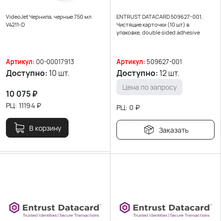
VideoJet Чернила, черные 750 мл
ENTRUST DATACARD 509627-001,
V4211-D
Чистящие карточки (10 шт) в
упаковке, double sided adhesive
Артикул:
00-00017913
Артикул:
509627-001
Доступно:
10 шт.
Доступно:
12 шт.
Цена по запросу
10 075
₽
РЦ:
11194
₽
РЦ:
0
₽
В корзину
Заказать