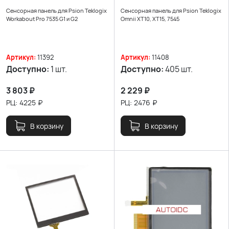
Сенсорная панель для Psion Teklogix
Сенсорная панель для Psion Teklogix
Workabout Pro 7535 G1 и G2
Omnii XT10, XT15, 7545
Артикул:
11392
Артикул:
11408
Доступно:
1 шт.
Доступно:
405 шт.
3 803
₽
2 229
₽
РЦ:
4225
₽
РЦ:
2476
₽
В корзину
В корзину