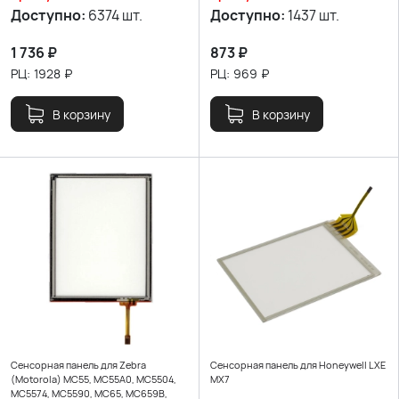
Доступно:
6374 шт.
Доступно:
1437 шт.
1 736
₽
873
₽
РЦ:
1928
₽
РЦ:
969
₽
В корзину
В корзину
Сенсорная панель для Zebra
Сенсорная панель для Honeywell LXE
(Motorola) MC55, MC55A0, MC5504,
MX7
MC5574, MC5590, MC65, MC659B,