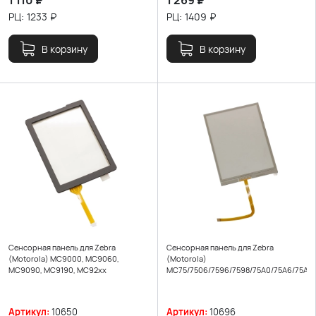
1 110
₽
1 269
₽
РЦ:
1233
₽
РЦ:
1409
₽
В корзину
В корзину
Сенсорная панель для Zebra
Сенсорная панель для Zebra
(Motorola) MC9000, MC9060,
(Motorola)
MC9090, MC9190, MC92хх
MC75/7506/7596/7598/75A0/75A6/75A8
Артикул:
10650
Артикул:
10696