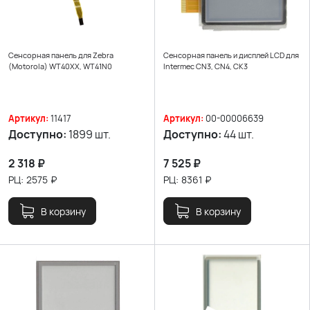
Сенсорная панель для Zebra
Сенсорная панель и дисплей LCD для
(Motorola) WT40XX, WT41N0
Intermec CN3, CN4, CK3
Артикул:
11417
Артикул:
00-00006639
Доступно:
1899 шт.
Доступно:
44 шт.
2 318
₽
7 525
₽
РЦ:
2575
₽
РЦ:
8361
₽
В корзину
В корзину