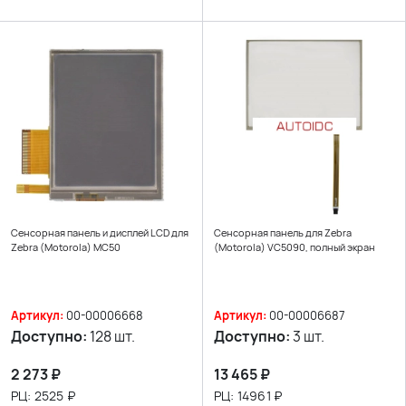
Сенсорная панель и дисплей LCD для
Сенсорная панель для Zebra
Zebra (Motorola) MC50
(Motorola) VC5090, полный экран
Артикул:
00-00006668
Артикул:
00-00006687
Доступно:
128 шт.
Доступно:
3 шт.
2 273
₽
13 465
₽
РЦ:
2525
₽
РЦ:
14961
₽