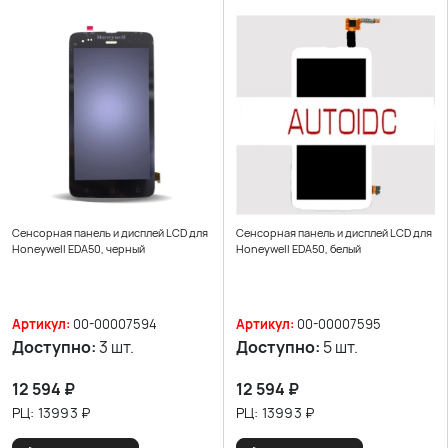
Сенсорная панель и дисплей LCD для
Сенсорная панель и дисплей LCD для
Honeywell EDA50, черный
Honeywell EDA50, белый
Артикул:
00-00007594
Артикул:
00-00007595
Доступно:
3 шт.
Доступно:
5 шт.
12 594
₽
12 594
₽
РЦ:
13993
₽
РЦ:
13993
₽