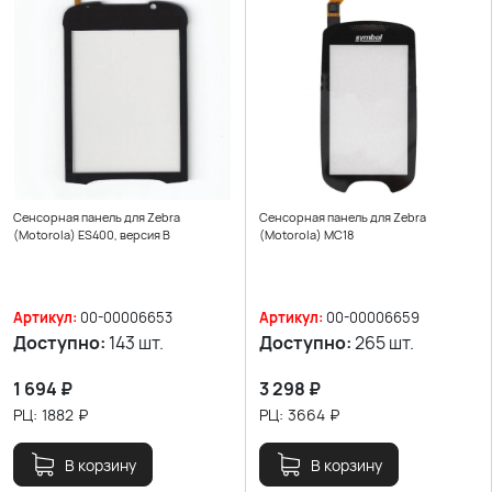
Сенсорная панель для Zebra
Сенсорная панель для Zebra
(Motorola) ES400, версия B
(Motorola) MC18
Артикул:
00-00006653
Артикул:
00-00006659
Доступно:
143 шт.
Доступно:
265 шт.
1 694
₽
3 298
₽
РЦ:
1882
₽
РЦ:
3664
₽
В корзину
В корзину