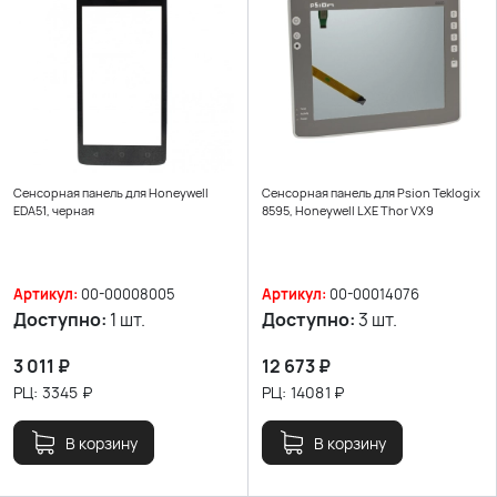
Сенсорная панель для Honeywell
Сенсорная панель для Psion Teklogix
EDA51, черная
8595, Honeywell LXE Thor VX9
Артикул:
00-00008005
Артикул:
00-00014076
Доступно:
1 шт.
Доступно:
3 шт.
3 011
₽
12 673
₽
РЦ:
3345
₽
РЦ:
14081
₽
В корзину
В корзину