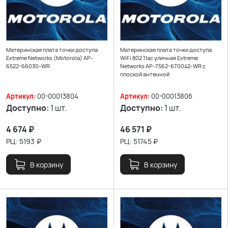
Материнская плата точки доступа
Материнская плата точки доступа
Extreme Networks (Motorola) AP-
WiFi 802.11ac уличная Extreme
6522-66030-WR
Networks AP-7562-670042-WR с
плоской антенной
Артикул:
00-00013804
Артикул:
00-00013806
Доступно:
1 шт.
Доступно:
1 шт.
4 674
₽
46 571
₽
РЦ:
5193
₽
РЦ:
51745
₽
В корзину
В корзину