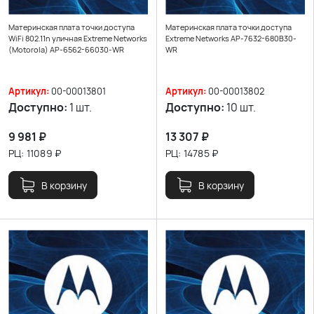
Материнская плата точки доступа
Материнская плата точки доступа
WiFi 802.11n уличная Extreme Networks
Extreme Networks AP-7632-680B30-
(Motorola) AP-6562-66030-WR
WR
Артикул:
00-00013801
Артикул:
00-00013802
Доступно:
1 шт.
Доступно:
10 шт.
9 981
₽
13 307
₽
РЦ:
11089
₽
РЦ:
14785
₽
В корзину
В корзину