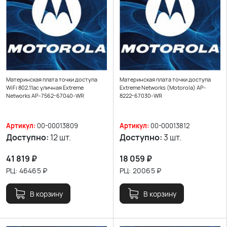
Материнская плата точки доступа
Материнская плата точки доступа
WiFi 802.11ac уличная Extreme
Extreme Networks (Motorola) AP-
Networks AP-7562-67040-WR
8222-67030-WR
Артикул:
00-00013809
Артикул:
00-00013812
Доступно:
12 шт.
Доступно:
3 шт.
41 819
₽
18 059
₽
РЦ:
46465
₽
РЦ:
20065
₽
В корзину
В корзину