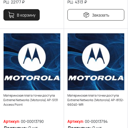
РЦ:
22177
₽
РЦ:
4313
₽
В корзину
Заказать
Материнская плата точки доступа
Материнская плата точки доступа
Extreme Networks (Motorola) AP-5131
Extreme Networks (Motorola) AP-8132-
Access Point
66040-WR
Артикул:
00-00013790
Артикул:
00-00013794