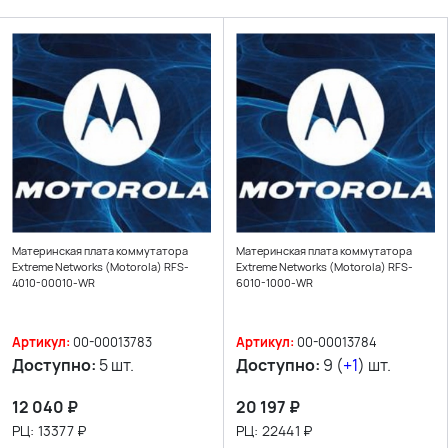
Материнская плата коммутатора
Материнская плата коммутатора
Extreme Networks (Motorola) RFS-
Extreme Networks (Motorola) RFS-
4010-00010-WR
6010-1000-WR
Артикул:
00-00013783
Артикул:
00-00013784
Доступно:
5 шт.
Доступно:
9 (
+1
) шт.
12 040
₽
20 197
₽
РЦ:
13377
₽
РЦ:
22441
₽