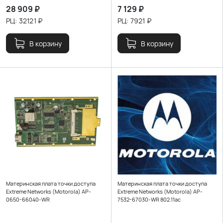
28 909
₽
7 129
₽
РЦ:
32121
₽
РЦ:
7921
₽
В корзину
В корзину
Материнская плата точки доступа
Материнская плата точки доступа
Extreme Networks (Motorola) AP-
Extreme Networks (Motorola) AP-
0650-66040-WR
7532-67030-WR 802.11ac