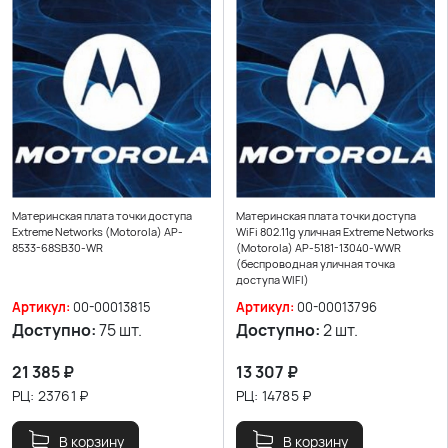
Материнская плата точки доступа
Материнская плата точки доступа
Extreme Networks (Motorola) AP-
WiFi 802.11g уличная Extreme Networks
8533-68SB30-WR
(Motorola) AP-5181-13040-WWR
(беспроводная уличная точка
доступа WIFI)
Артикул:
00-00013815
Артикул:
00-00013796
Доступно:
75 шт.
Доступно:
2 шт.
21 385
₽
13 307
₽
РЦ:
23761
₽
РЦ:
14785
₽
В корзину
В корзину