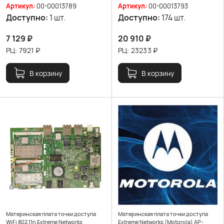
Артикул:
00-00013789
Артикул:
00-00013793
Доступно:
1 шт.
Доступно:
174 шт.
7 129
₽
20 910
₽
РЦ:
7921
₽
РЦ:
23233
₽
В корзину
В корзину
Материнская плата точки доступа
Материнская плата точки доступа
WiFi 802.11n Extreme Networks
Extreme Networks (Motorola) AP-