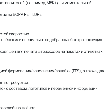
растворителей (например, MEK) для моментальной
ии на BOPP, PET, LDPE.
стой скоростью.
 плёнок или специально подобранных быстро сохнущих
ходящей для печати штрихкодов на пакетах и этикетках.
ией формования/заполнения/запайки (FFS), а также для
л не требуется.
ток с составом, логотипов и переменной информации.
огослойных плёнок.