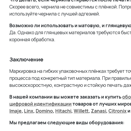
Скорее всего, чернила не совместимы с плёнкой. Поп
используйте чернила с лучшей адгезией.
Возможно ли использовать и матовую, и глянцевую
Да. Однако для глянцевых материалов требуются быст
коронная обработка.
Заключение
Маркировка на гибких упаковочных плёнках требует т
процесса под конкретный тип материала. При правил
высокоскоростную, контрастную и стойкую печать даж
В нашей компании вы можете заказать и купить
обо
цифровой идентификации
товаров от лучших мир
Imaje
,
Linx
,
Domino
,
Hitachi
,
Willett
,
Zanasi
,
Citronix
и
Мы предлагаем следующие виды оборудования: