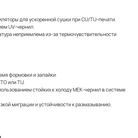
ляторы для ускоренной сушки при CIJ/TIJ-печати.
ием UV-чернил.
ратура неприемлема из-за термочувствительности
емя формовки и запайки.
O или TIJ.
пользованием стойких к холоду MEK-чернил в системе
зкой миграции и устойчивости к размазыванию.
?