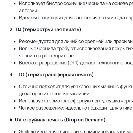
Использует быстро сохнущие чернила на основе 
адгезии.
Идеально подходит для нанесения даты и кода парт
2. TIJ (термоструйная печать)
Рекомендуется для линий со средней или прерыви
Водные чернила требуют использования покрытых
чернил на растворителе.
Высокое разрешение (DPI) делает технологию под
3. TTO (термотрансферная печать)
Отлично подходит для упаковочных машин с функц
дозаторов и фасовочных линий.
Использует термотрансферную ленту, сушка черни
Четкое разрешение; идеально подходит для этике
4. UV-
струйная
печать
(Drop on Demand)
Эффективна для глянцевых, ламинированных и мн