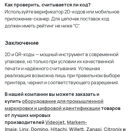
Как проверить, считывается ли код?
Используйте верификатор 2D-кодов или мобильное
приложение-сканер. Для цепочек поставок код
должен иметь рейтинг не ниже “C”.
Заключение
2D и QR-коды — мощный инструмент в современной
упаковке, но только при условии их качественной
печати и надёжного считывания. Успешная
реализация возможна лишь при правильном выборе
принтера, чернил и соответствующего разрешения.
В нашей компании вы можете заказать и
купить
оборудование для промышленной
маркировки и цифровой идентификации
товаров
от лучших мировых
производителей
Videojet
,
Markem-
Imaje
,
Linx
,
Domino
,
Hitachi
,
Willett
,
Zanasi
,
Citronix
и