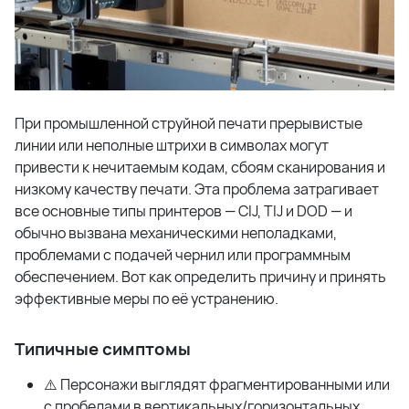
При промышленной струйной печати прерывистые
линии или неполные штрихи в символах могут
привести к нечитаемым кодам, сбоям сканирования и
низкому качеству печати. ​​Эта проблема затрагивает
все основные типы принтеров —
CIJ
,
TIJ
и
DOD
— и
обычно вызвана механическими неполадками,
проблемами с подачей чернил или программным
обеспечением. Вот как определить причину и принять
эффективные меры по её устранению.
Типичные симптомы
⚠️ Персонажи выглядят фрагментированными или
с пробелами в вертикальных/горизонтальных