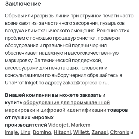
Заключение
Обрывы или разрывы линий при струйной печати часто
возникают из-за частичного засорения, пузырьков
воздуха или механического смещения. Решение этих
проблем с помощью процедур очистки, проверки
оборудования и правильной подачи чернил
обеспечивает надёжную и высококачественную
маркировку. За технической поддержкой,
аксессуарами для печатающих головок или
консультациями по выбору чернил обращайтесь в
UnaProf Inkjet по адресу
zakaz@topresale.ru
.
В нашей компании вы можете заказать и
купить
оборудование для промышленной
маркировки и цифровой идентификации
товаров
от лучших мировых
производителей
Videojet
,
Markem-
Imaje
,
Linx
,
Domino
,
Hitachi
,
Willett
,
Zanasi
,
Citronix
и