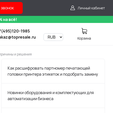
 звонок
Личный кабинет
 на всё!
7(495)120-1985
akaz@topresale.ru
Корзина
причины и решения
Как расшифровать партномер печатающей
головки принтера этикеток и подобрать замену
Новинки оборудования и комплектующих для
автоматизации бизнеса