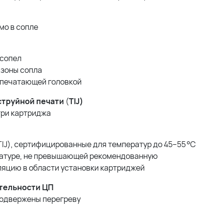
мо в сопле
 сопел
 зоны сопла
й печатающей головкой
труйной печати
(
TIJ)
три картриджа
IJ), сертифицированные для температур до 45–55 °C
ратуре, не превышающей рекомендованную
яцию в области установки картриджей
ительности ЦП
подвержены перегреву