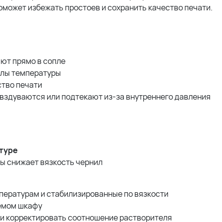
может избежать простоев и сохранить качество печати.
ют прямо в сопле
алы температуры
ство печати
 вздуваются или подтекают из-за внутреннего давления
атуре
 снижает вязкость чернил
пературам и стабилизированные по вязкости
емом шкафу
 и корректировать соотношение растворителя