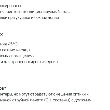
блокированы
ть принтер в кондиционируемый шкаф
адки при ухудшении охлаждения
ях
иже 45 °C
в летние месяцы
руемых помещениях
и для транспортировки чернил
ов?
нтеры, но могут страдать от смещения оптики и
ывной струйной печати (CIJ-системы) с должным