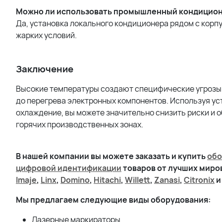
Можно ли использовать промышленный кондицион
Да, установка локального кондиционера рядом с корп
жарких условий.
Заключение
Высокие температуры создают специфические угрозы 
до перегрева электронных компонентов. Используя ус
охлаждение, вы можете значительно снизить риски и 
горячих производственных зонах.
В нашей компании вы можете заказать и купить
обо
цифровой идентификации
товаров от лучших мир
Imaje
,
Linx
,
Domino
,
Hitachi
,
Willett
,
Zanasi
,
Citronix
и
Мы предлагаем следующие виды оборудования:
Лазерные маркираторы