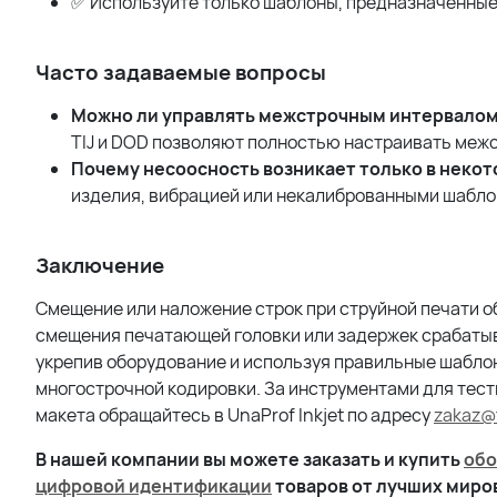
✅ Используйте только шаблоны, предназначенные
Часто задаваемые вопросы
Можно ли управлять межстрочным интервалом 
TIJ
и
DOD
позволяют полностью настраивать межс
Почему несоосность возникает только в некот
изделия, вибрацией или некалиброванными шабло
Заключение
Смещение или наложение строк при струйной печати о
смещения печатающей головки или задержек срабатыв
укрепив оборудование и используя правильные шаблон
многострочной кодировки. За инструментами для тес
макета обращайтесь в UnaProf Inkjet по адресу
zakaz@t
В нашей компании вы можете заказать и купить
обо
цифровой идентификации
товаров от лучших мир