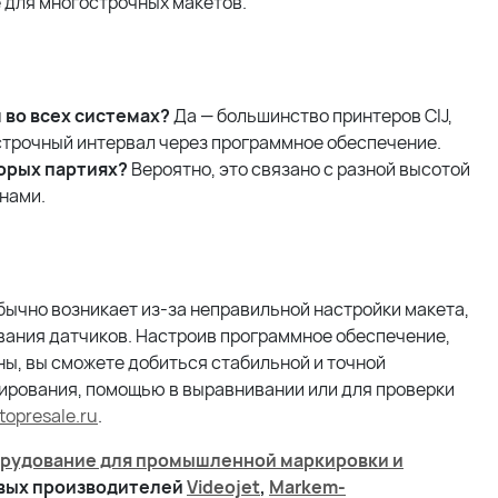
 для многострочных макетов.
во всех системах?
Да — большинство принтеров
CIJ
,
трочный интервал через программное обеспечение.
орых партиях?
Вероятно, это связано с разной высотой
нами.
бычно возникает из-за неправильной настройки макета,
ания датчиков. Настроив программное обеспечение,
ы, вы сможете добиться стабильной и точной
тирования, помощью в выравнивании или для проверки
opresale.ru
.
рудование для промышленной маркировки и
овых производителей
Videojet
,
Markem-