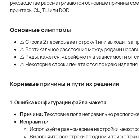
руководстве рассматриваются основные причины смеще
принтеры
CIJ
,
TIJ
или
DOD
.
Основные симптомы
⚠️ Строка 2 перекрывает строку 1 или выходит за 
⚠️ Вертикальное расстояние между рядами нерав
⚠️ Ряды, кажется, «дрейфуют» в зависимости от с
⚠️ Некоторые строки печатаются по краю изделия 
Корневые причины и пути их решения
1. Ошибка конфигурации файла макета
Причина:
Текстовые поля неправильно расположе
Исправить:
Используйте равномерные настройки межстро
Выровняйте все строки по одной и той же точк