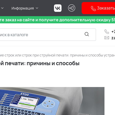
Заказать
Информация
е заказ на сайте и получите дополнительную скидку 5%
+
z
е строк или строк при струйной печати: причины и способы устра
й печати: причины и способы