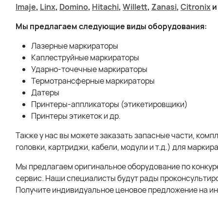
Imaje
,
Linx
,
Domino
,
Hitachi
,
Willett
,
Zanasi
,
Citronix
и
Мы предлагаем следующие виды оборудования:
Лазерные маркираторы
Каплеструйные маркираторы
Ударно-точечные маркираторы
Термотрансферные маркираторы
Датеры
Принтеры-аппликаторы (этикетировщики)
Принтеры этикеток и др.
Также у нас вы можете заказать запасные части, ко
головки, картриджи, кабели, модули и т.д.) для маркир
Мы предлагаем оригинальное оборудование по конкур
сервис. Наши специалисты будут рады проконсультиро
Получите индивидуальное ценовое предложение на и