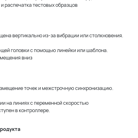
 и распечатка тестовых образцов
ена вертикально из-за вибрации или столкновения.
ющей головки с помощью линейки или шаблона.
смещения вниз
азмещение точек и межстрочную синхронизацию.
ии на линиях с переменной скоростью
тупен в контроллере.
продукта