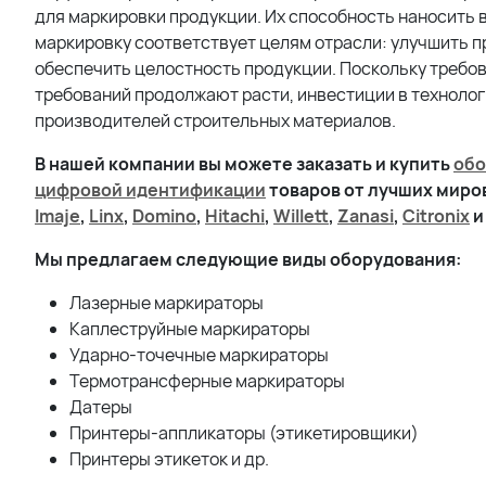
для маркировки продукции. Их способность наносить
маркировку соответствует целям отрасли: улучшить 
обеспечить целостность продукции. Поскольку требо
требований продолжают расти, инвестиции в технолог
производителей строительных материалов.
В нашей компании вы можете заказать и купить
обо
цифровой идентификации
товаров от лучших мир
Imaje
,
Linx
,
Domino
,
Hitachi
,
Willett
,
Zanasi
,
Citronix
и
Мы предлагаем следующие виды оборудования:
Лазерные маркираторы
Каплеструйные маркираторы
Ударно-точечные маркираторы
Термотрансферные маркираторы
Датеры
Принтеры-аппликаторы (этикетировщики)
Принтеры этикеток и др.