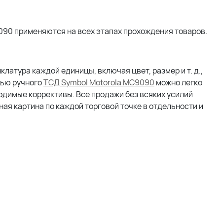
9090
применяются на всех этапах прохождения товаров.
латура каждой единицы, включая цвет, размер и т. д.,
щью ручного
ТСД Symbol Motorola MC9090
можно легко
ходимые коррективы. Все продажи без всяких усилий
ая картина по каждой торговой точке в отдельности и