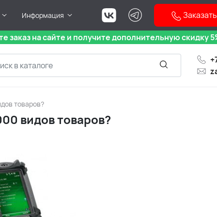
Заказать
Информация
е заказ на сайте и получите дополнительную скидку 5%
+
z
идов товаров?
000 видов товаров?