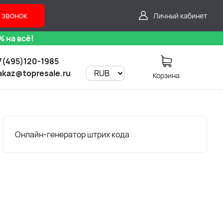
 звонок
Личный кабинет
 на всё!
7(495)120-1985
akaz@topresale.ru
Корзина
Онлайн-генератор штрих кода