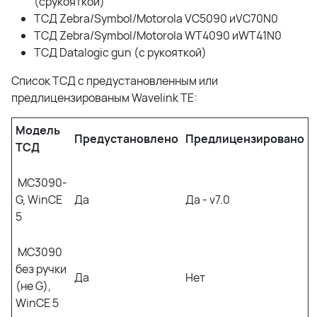
(
срукояткой)
ТСД
Zebra/Symbol/Motorola VC5090
иVC70N0
ТСД
Zebra/Symbol/Motorola WT4090
иWT41N0
ТСД Datalogic gun (с рукояткой)
Список ТСД с предустановленным или
предлицензированым Wavelink TE:
Модель
Предустановлено
Предлицензировано
ТСД
MC3090-
G, WinCE
Да
Да - v7.0
5
MC3090
без ручки
Да
Нет
(не G),
WinCE 5