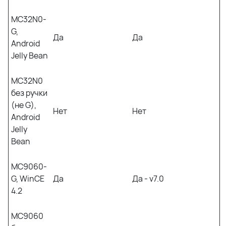
MC32N0-
G,
Да
Да
Android
Jelly Bean
MC32N0
без ручки
(не G),
Нет
Нет
Android
Jelly
Bean
MC9060-
G, WinCE
Да
Да - v7.0
4.2
MC9060