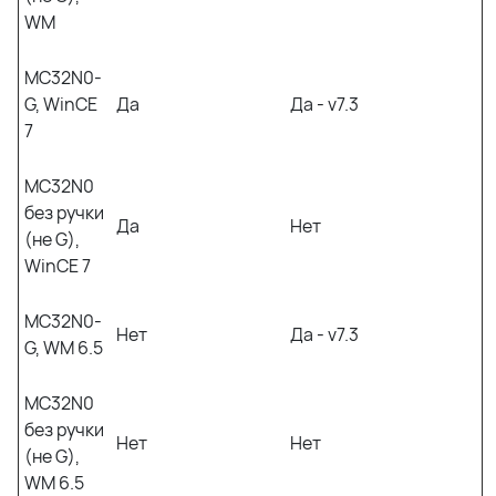
WM
MC32N0-
G, WinCE
Да
Да - v7.3
7
MC32N0
без ручки
Да
Нет
(не G),
WinCE 7
MC32N0-
Нет
Да - v7.3
G, WM 6.5
MC32N0
без ручки
Нет
Нет
(не G),
WM 6.5