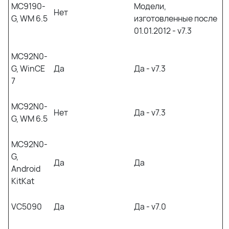
MC9190-
Модели,
Нет
G, WM 6.5
изготовленные после
01.01.2012 - v7.3
MC92N0-
G, WinCE
Да
Да - v7.3
7
MC92N0-
Нет
Да - v7.3
G, WM 6.5
MC92N0-
G,
Да
Да
Android
KitKat
VC5090
Да
Да - v7.0