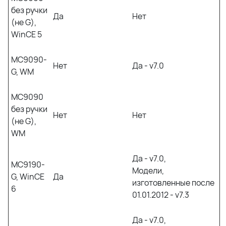
без ручки
Да
Нет
(не G),
WinCE 5
MC9090-
Нет
Да - v7.0
G, WM
MC9090
без ручки
Нет
Нет
(не G),
WM
Да - v7.0,
MC9190-
Модели,
G, WinCE
Да
изготовленные после
6
01.01.2012 - v7.3
Да - v7.0,