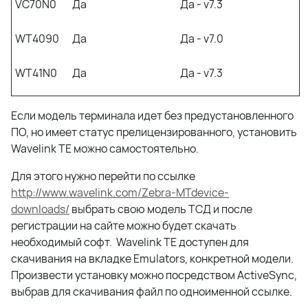
VC70N0
Да
Да - v7.3
WT4090
Да
Да - v7.0
WT41N0
Да
Да - v7.3
Если модель терминала идет без предустановленного
ПО, но имеет статус прелицензированного, установить
Wavelink TE можно самостоятельно.
Для этого нужно перейти по ссылке
http://www.wavelink.com/Zebra-MTdevice-
downloads/
выбрать свою модель ТСД и после
регистрации на сайте можно будет скачать
необходимый софт.
Wavelink TE доступен для
скачивания на вкладке Emulators, конкретной модели.
Произвести установку можно посредством ActiveSync,
выбрав для скачивания файл по одноименной ссылке.