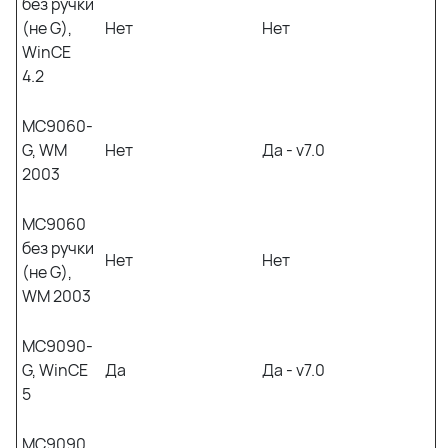
без ручки
(не G),
Нет
Нет
WinCE
4.2
MC9060-
G, WM
Нет
Да - v7.0
2003
MC9060
без ручки
Нет
Нет
(не G),
WM 2003
MC9090-
G, WinCE
Да
Да - v7.0
5
MC9090