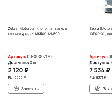
Zebra (Motorola) Кнопочная панель
Zebra (Motoro
клавиатуры для MK500, MK590
10P02-011, д
Артикул:
00-00007170
Артикул:
0
Доступно:
0 шт.
Доступно:
2 120
₽
7 534
₽
РЦ:
2355
₽
РЦ:
8371
₽
Заказать
Зака