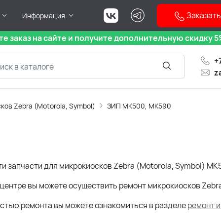
Заказать
Информация
е заказ на сайте и получите дополнительную скидку 5%
+
z
ов Zebra (Motorola, Symbol)
ЗИП MK500, MK590
ти запчасти для микрокиосков Zebra (Motorola, Symbol) MK
центре вы можете осуществить ремонт микрокиосков Zebra
остью ремонта вы можете ознакомиться в разделе
ремонт 