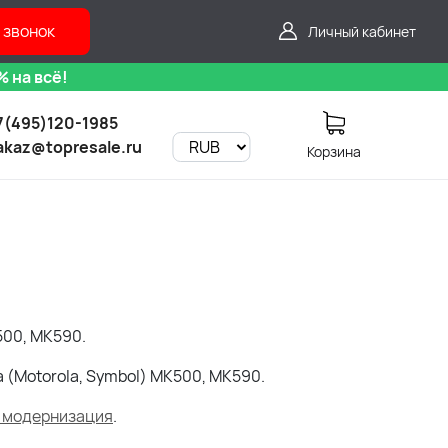
 звонок
Личный кабинет
 на всё!
7(495)120-1985
akaz@topresale.ru
Корзина
500, MK590.
 (Motorola, Symbol) MK500, MK590.
и модернизация
.