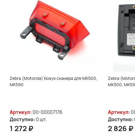
Zebra (Motorola) Кожух сканера для MK500,
Zebra (Motoro
MK590
MK500, MK5
Артикул:
00-00007176
Артикул:
0
Доступно:
0 шт.
Доступно:
1 272
₽
2 826
₽