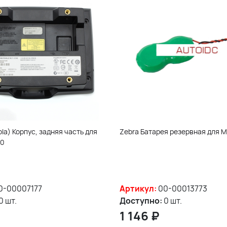
la) Корпус, задняя часть для
Zebra Батарея резервная для 
90
0-00007177
Артикул:
00-00013773
0 шт.
Доступно:
0 шт.
1 146
₽