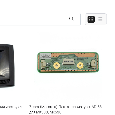
няя часть для
Zebra (Motorola) Плата клавиатуры, AD158,
для MK500, MK590