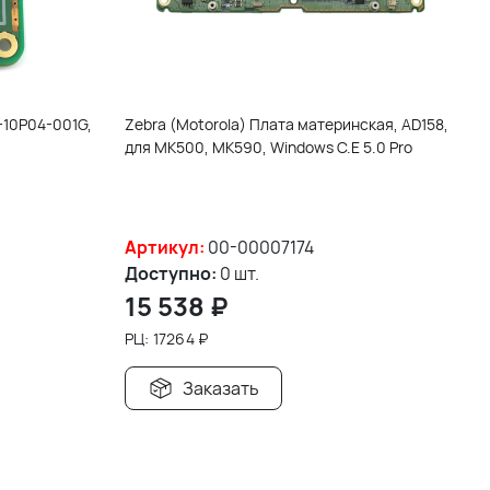
-10P04-001G,
Zebra (Motorola) Плата материнская, AD158,
для MK500, MK590, Windows C.E 5.0 Pro
Артикул:
00-00007174
Доступно:
0 шт.
15 538
₽
РЦ:
17264
₽
Заказать