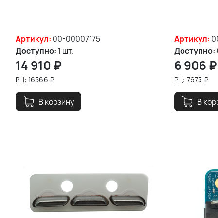
Артикул:
00-00007175
Артикул:
0
Доступно:
1 шт.
Доступно:
14 910
₽
6 906
₽
РЦ:
16566
₽
РЦ:
7673
₽
В корзину
В кор