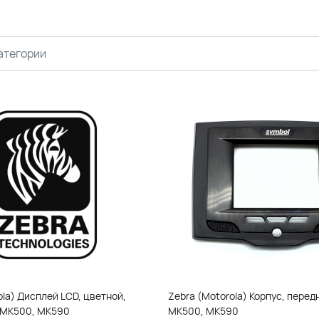
ola) Дисплей LCD, цветной,
Zebra (Motorola) Корпус, перед
я MK500, MK590
MK500, MK590