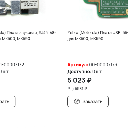
la) Плата звуковая, RJ45, 48-
Zebra (Motorola) Плата USB, 55
ля MK500, MK590
для MK500, MK590
0-00007172
Артикул:
00-00007173
0 шт.
Доступно:
0 шт.
5 023
₽
РЦ:
5581
₽
зать
Заказать