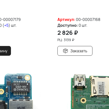
0-00007179
Артикул:
00-00007168
0 (
+5
) шт.
Доступно:
0 шт.
2 826
₽
РЦ:
3139
₽
зину
Заказать