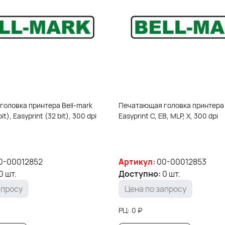
оловка принтера Bell-mark
Печатающая головка принтера 
it), Easyprint (32 bit), 300 dpi
Easyprint C, EB, MLP, X, 300 dpi
0-00012852
Артикул:
00-00012853
0 шт.
Доступно:
0 шт.
апросу
Цена по запросу
РЦ:
0
₽