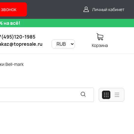
 звонок
Личный кабинет
 на всё!
7(495)120-1985
akaz@topresale.ru
Корзина
и Bell-mark