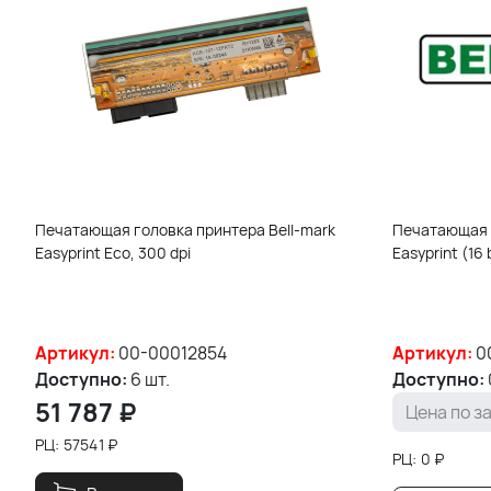
Печатающая головка принтера Bell-mark
Печатающая г
Easyprint Eco, 300 dpi
Easyprint (16 b
Артикул:
00-00012854
Артикул:
0
Доступно:
6 шт.
Доступно:
51 787
₽
Цена по з
РЦ:
57541
₽
РЦ:
0
₽