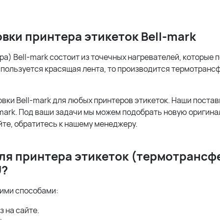
вки принтера этикеток
Bell-
mark
а) Bell-mark состоит из точечных нагревателей, которые 
спользуется красящая лента, то производится термотрансф
овки Bell-mark для любых принтеров этикеток. Наши пост
-mark. Под ваши задачи мы можем подобрать новую оригина
йте, обратитесь к нашему менеджеру.
ля принтера этикеток (термотрансфе
U?
кими способами:
 на сайте.