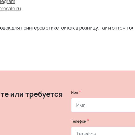
legram
.
resale.ru
.
ок для принтеров этикеток как в розницу, так и оптом то
те или требуется
*
Имя
*
Телефон