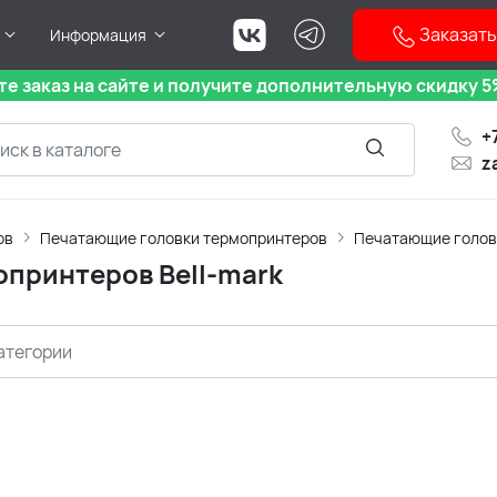
Заказать
Информация
е заказ на сайте и получите дополнительную скидку 5%
+
z
ов
Печатающие головки термопринтеров
Печатающие головк
опринтеров Bell-mark