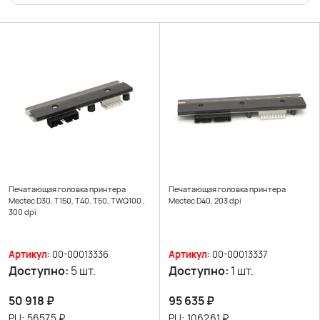
Печатающая головка принтера
Печатающая головка принтера
Mectec D30, T150, T40, T50, TWQ100 ,
Mectec D40, 203 dpi
300 dpi
Артикул:
00-00013336
Артикул:
00-00013337
Доступно:
5 шт.
Доступно:
1 шт.
50 918
₽
95 635
₽
РЦ:
56575
₽
РЦ:
106261
₽