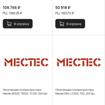
106 766
₽
50 918
₽
РЦ:
118628
₽
РЦ:
56575
₽
В корзину
В корзину
Печатающая головка принтера
Печатающая головка принтера
Mectec BD100, TB100, TC100, 300 dpi
Mectec D60, LC300, T60, 203 dpi