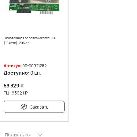
Печатающая головка Mectec T50
(104mm), 203 dpi
Артикул:
00-00021282
Доступно:
0 шт.
59 329
₽
РЦ:
65921
₽
Заказать
Показать по: