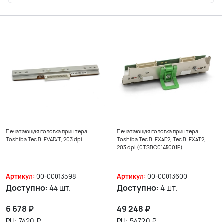
Печатающая головка принтера
Печатающая головка принтера
Toshiba Tec B-EV4D/T, 203 dpi
Toshiba Tec B-EX4D2, Tec B-EX4T2,
203 dpi (0TSBC0145001F)
Артикул:
00-00013598
Артикул:
00-00013600
Доступно:
44 шт.
Доступно:
4 шт.
6 678
₽
49 248
₽
РЦ:
7420
₽
РЦ:
54720
₽