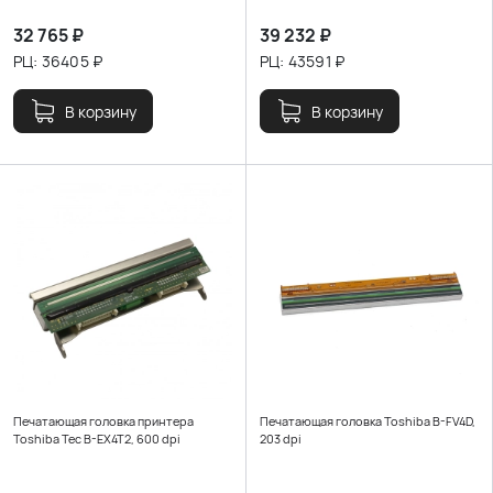
32 765
₽
39 232
₽
РЦ:
36405
₽
РЦ:
43591
₽
В корзину
В корзину
Печатающая головка принтера
Печатающая головка Toshiba B-FV4D,
Toshiba Tec B-EX4T2, 600 dpi
203 dpi