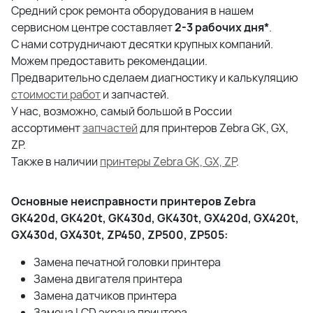
Средний срок ремонта оборудования в нашем
сервисном центре составляет
2-3 рабочих дня*
.
С нами сотрудничают десятки крупных компаний.
Можем предоставить рекомендации.
Предварительно сделаем диагностику и калькуляцию
стоимости работ
и запчастей.
У нас, возможно, самый большой в России
ассортимент
запчастей
для принтеров Zebra GK, GX,
ZP.
Также в наличии
принтеры Zebra GK, GX, ZP
.
Основные неисправности принтеров Zebra
GK420d, GK420t, GK430d, GK430t, GX420d, GX420t,
GX430d, GX430t, ZP450, ZP500, ZP505:
Замена печатной головки принтера
Замена двигателя принтера
Замена датчиков принтера
Замена LCD экрана принтера