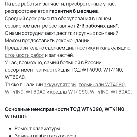
На все работы и запчасти, приобретенные у нас,
распространяется
гарантия 6 месяцев
.
Средний срок ремонта оборудования в нашем
сервисном центре составляет
2-3 рабочих дня*
.
С нами сотрудничают десятки крупных компаний.
Можем предоставить рекомендации.
Предварительно сделаем диагностику и калькуляцию
стоимости работ
и запчастей.
У нас, возможно, самый большой в России
ассортимент
запчастей
для ТСД WT4090, WT41N0,
WT60A0.
Также в наличии
аккумуляторы
,
терминалы WT4090,
WT41N0, WT60A0
и
кредлы WT4090, WT41N0, WT60A0
.
Основные неисправности ТСД WT4090, WT41N0,
WT60A0:
Ремонт клавиатуры
Замена разбитого корпуса