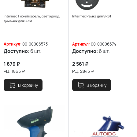
Intermec Гибкий кабель, светодиод,
Intermec Рамка для SR61
динамик для SR61
Артикул:
00-00006573
Артикул:
00-00006574
Доступно:
6 шт.
Доступно:
6 шт.
1 679
₽
2 561
₽
РЦ:
1865
₽
РЦ:
2845
₽
В корзину
В корзину