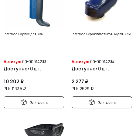
Intermec Корпус для SR61
Intermec Курок пластиковый для SR61
Артикул:
00-00014233
Артикул:
00-00014234
Доступно:
0 шт.
Доступно:
0 шт.
10 202
₽
2 277
₽
РЦ:
11335
₽
РЦ:
2529
₽
Заказать
Заказать