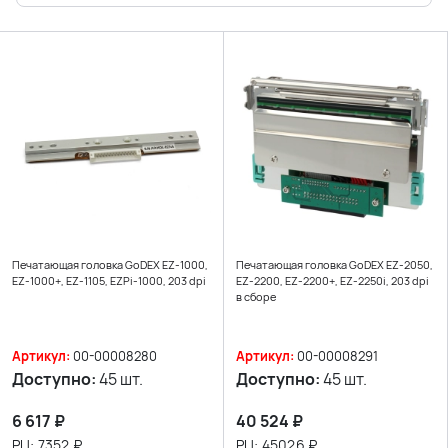
Печатающая головка GoDEX EZ-1000,
Печатающая головка GoDEX EZ-2050,
EZ-1000+, EZ-1105, EZPi-1000, 203 dpi
EZ-2200, EZ-2200+, EZ-2250i, 203 dpi
в сборе
Артикул:
00-00008280
Артикул:
00-00008291
Доступно:
45 шт.
Доступно:
45 шт.
6 617
₽
40 524
₽
РЦ:
7352
₽
РЦ:
45026
₽