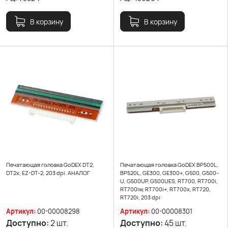
В корзину
В корзину
Печатающая головка GoDEX DT2,
Печатающая головка GoDEX BP500L,
DT2x, EZ-DT-2, 203 dpi. АНАЛОГ
BP520L, GE300, GE300+, G500, G500-
U, G500UP, G500UES, RT700, RT700i,
RT700iw, RT700i+, RT700x, RT720,
RT720i, 203 dpi
Артикул:
00-00008298
Артикул:
00-00008301
Доступно:
2 шт.
Доступно:
45 шт.