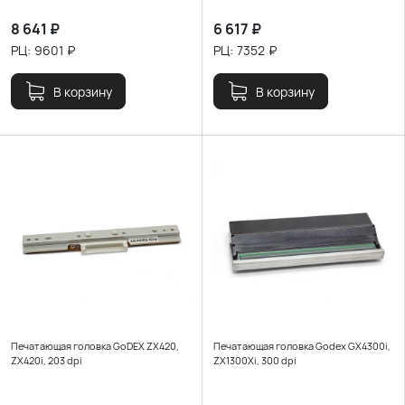
8 641
₽
6 617
₽
РЦ:
9601
₽
РЦ:
7352
₽
В корзину
В корзину
Печатающая головка GoDEX ZX420,
Печатающая головка Godex GX4300i,
ZX420i, 203 dpi
ZX1300Xi, 300 dpi