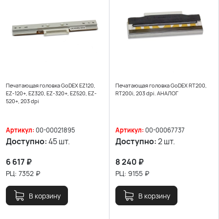
Печатающая головка GoDEX EZ120,
Печатающая головка GoDEX RT200,
EZ-120+, EZ320, EZ-320+, EZ520, EZ-
RT200i, 203 dpi. АНАЛОГ
520+, 203 dpi
Артикул:
00-00021895
Артикул:
00-00067737
Доступно:
45 шт.
Доступно:
2 шт.
6 617
₽
8 240
₽
РЦ:
7352
₽
РЦ:
9155
₽
В корзину
В корзину