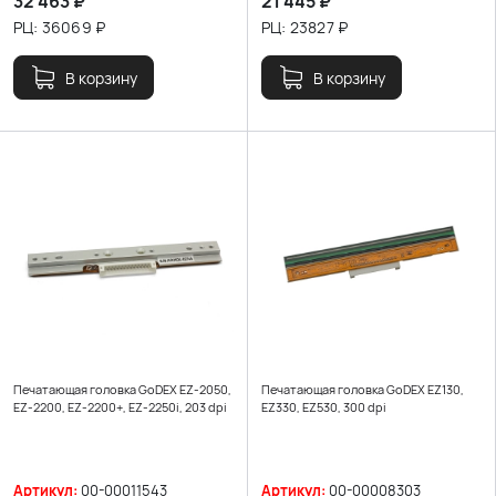
32 463
₽
21 445
₽
РЦ:
36069
₽
РЦ:
23827
₽
В корзину
В корзину
Печатающая головка GoDEX EZ-2050,
Печатающая головка GoDEX EZ130,
EZ-2200, EZ-2200+, EZ-2250i, 203 dpi
EZ330, EZ530, 300 dpi
Артикул:
00-00011543
Артикул:
00-00008303