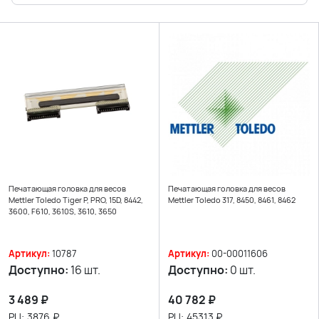
Печатающая головка для весов
Печатающая головка для весов
Mettler Toledo Tiger P, PRO, 15D, 8442,
Mettler Toledo 317, 8450, 8461, 8462
3600, F610, 3610S, 3610, 3650
Артикул:
10787
Артикул:
00-00011606
Доступно:
16 шт.
Доступно:
0 шт.
3 489
₽
40 782
₽
РЦ:
3876
₽
РЦ:
45313
₽