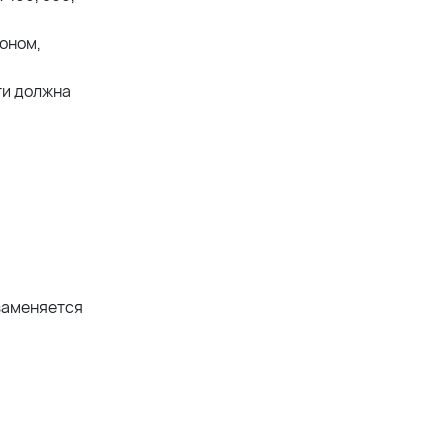
поном,
ти должна
 заменяется