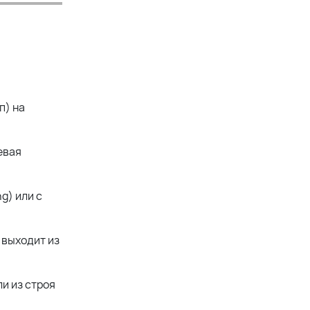
п) на
евая
g) или с
 выходит из
и из строя