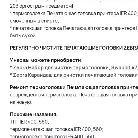
203 dpi острым предметом!
* термоголовка Печатающая головка принтера IER 400,
смоченным в спирте;
* печатающая головка Печатающая головка принтера IE
быть сухой.
РЕГУЛЯРНО ЧИСТИТЕ ПЕЧАТАЮЩИЕ ГОЛОВКИ ZEB
У нас вы можете приобрести:
*
Zebra Набор для чистки термоголовки, Swabkit 47
*
Zebra Карандаш для очистки печатающей головки
Ремонт термоголовки Печатающая головка принтера 
поврежденная термоголовка Печатающая головка принт
на новую.
Похожие названия:
ТПГ IER 400, 560;
термопечатающая головка IER 400, 560;
термоголовка принтера IER 400, 560;