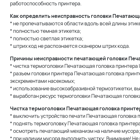
работоспособность принтера.
Как определить неисправность головки Печатающая 
* не пропечатываются области вдоль всей длины этик
* полностью темная этикетка;
* полностью светлая этикетка;
* штрих код не распознается сканером штрих кода.
Причины неисправности печатающей головки Печата
* чистка термоголовки Печатающая головка принтера I
* разъем головки принтера Печатающая головка принте
экскрементами насекомых;
* использование высокоабразивной термоэтикетки, вы
* выработан ресурс термоголовки Печатающая головка п
Чистка термоголовки Печатающая головка принтера 
* выключить устройство печати Печатающая головка при
* поднять термоголовку Печатающая головка принтера I
* осмотреть печатающий механизм на наличие мусора
* при наличии мусора выполнить чистку; Внимание! Не