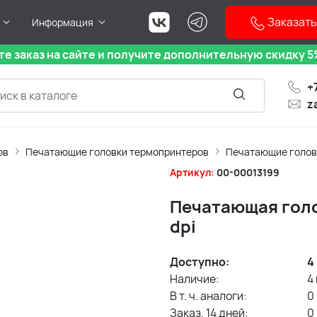
Заказать
Информация
е заказ на сайте и получите дополнительную скидку 5%
+
z
ов
Печатающие головки термопринтеров
Печатающие голов
Артикул:
00-00013199
Печатающая голов
dpi
Доступно:
4
Наличие:
4
В т. ч. аналоги:
0
Заказ, 14 дней:
0