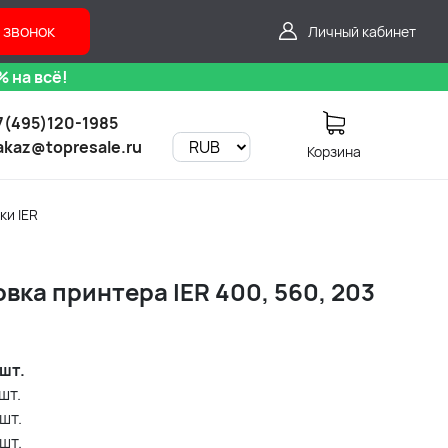
 звонок
Личный кабинет
 на всё!
7(495)120-1985
akaz@topresale.ru
Корзина
ки IER
ка принтера IER 400, 560, 203
шт.
шт.
шт.
шт.