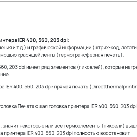
i
тера IER 400, 560, 203 dpi:
ения и т.д.) и графической информации (штрих-код, логоти
омощью красящей ленты (термотрансферная печать).
60, 203 dpi имеет ряд элементов (пикселей), которые нагр
ние.
ER 400, 560, 203 dpi: прямая печать (Directthermalprintin
ловка Печатающая головка принтера IER 400, 560, 203 dpi
, значит некоторые или все термоэлементы (пиксели) вышл
а принтера IER 400, 560, 203 dpi полностью восстановит