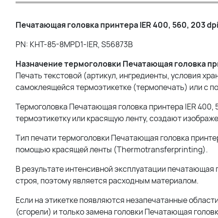
Печатающая головка принтера IER 400, 560, 203 dp
PN: KHT-85-8MPD1-IER, S56873B
Назначение термоголовки Печатающая головка прин
Печать текстовой (артикул, ингредиенты, условия хран
самоклеящейся термоэтикетке (термопечать) или с п
Термоголовка Печатающая головка принтера IER 400, 5
термоэтикетку или красящую ленту, создают изображе
Тип печати термоголовки Печатающая головка принтера I
помощью красящей ленты (Thermotransferprinting).
В результате интенсивной эксплуатации печатающая го
строя, поэтому является расходным материалом.
Если на этикетке появляются незапечатанные области
(сгорели) и только замена головки Печатающая головк