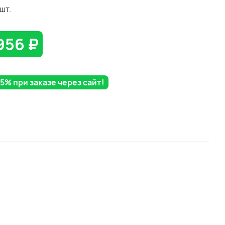
шт.
956
₽
% при заказе через сайт!