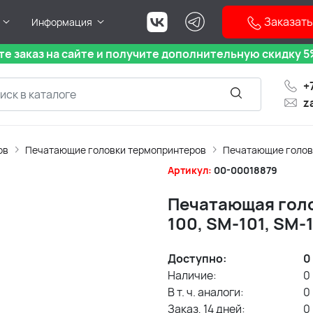
Заказать
Информация
е заказ на сайте и получите дополнительную скидку 5%
+
z
ов
Печатающие головки термопринтеров
Печатающие головк
Артикул:
00-00018879
Печатающая голо
100, SM-101, SM-
Доступно:
0
Наличие:
0
В т. ч. аналоги:
0
Заказ, 14 дней:
0