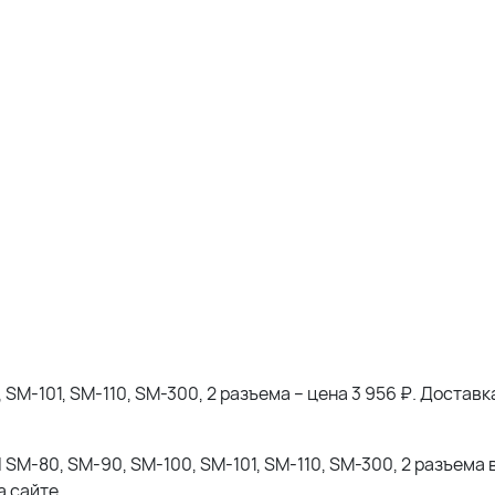
SM-101, SM-110, SM-300, 2 разъема – цена 3 956 ₽. Доставк
 SM-80, SM-90, SM-100, SM-101, SM-110, SM-300, 2 разъема 
 сайте.