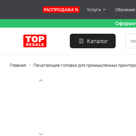
РАСПРОДАЖА %
Услуги
Обучение
Оформит
Каталог
Главная
Печатающие головки для промышленных принтер