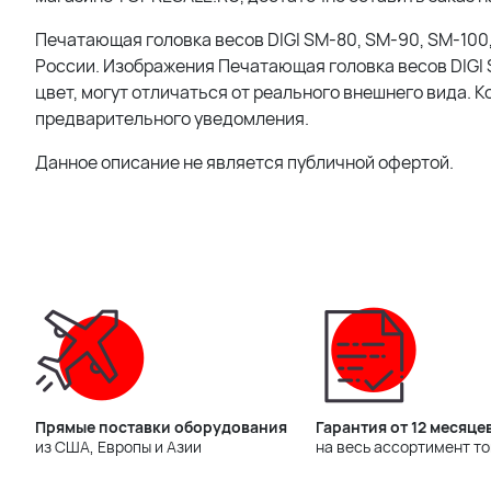
Печатающая головка весов DIGI SM-80, SM-90, SM-100,
России. Изображения Печатающая головка весов DIGI S
цвет, могут отличаться от реального внешнего вида.
предварительного уведомления.
Данное описание не является публичной офертой.
Прямые поставки оборудования
Гарантия от 12 месяце
из США, Европы и Азии
на весь ассортимент т