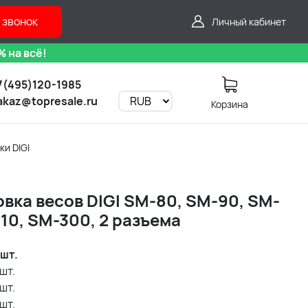
 звонок
Личный кабинет
 на всё!
7(495)120-1985
akaz@topresale.ru
Корзина
и DIGI
вка весов DIGI SM-80, SM-90, SM-
110, SM-300, 2 разъема
шт.
шт.
шт.
шт.