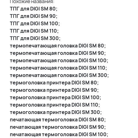
Похожие названия:
ТПГ для DIGI SM 80;
ТПГ для DIGI SM 90;
ТПГ для DIGI SM 100;
ТПГ для DIGI SM 110;
ТПГ для DIGI SM 300;
термопечатающая головка DIGI SM 80;
термопечатающая головка DIGI SM 90;
термопечатающая головка DIGI SM 100;
термопечатающая головка DIGI SM 110;
термопечатающая головка DIGI SM 300;
термоголовка принтера DIGI SM 80;
термоголовка принтера DIGI SM 90;
термоголовка принтера DIGI SM 100;
термоголовка принтера DIGI SM 110;
термоголовка принтера DIGI SM 300;
печатающая термоголовка DIGI SM 80;
печатающая термоголовка DIGI SM 90;
печатающая термоголовка DIGI SM 100;