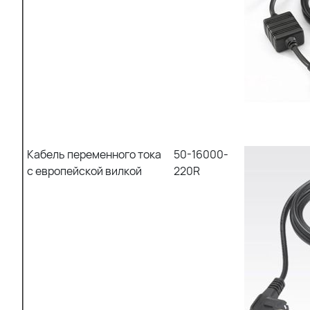
Кабель переменного тока
50-16000-
с европейской вилкой
220R