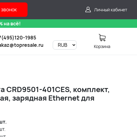
 звонок
Личный кабинет
 на всё!
7(495)120-1985
akaz@topresale.ru
Корзина
та CRD9501-401CES, комплект,
я, зарядная Ethernet для
шт.
шт.
шт.