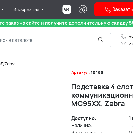
Заказать
Информация
е заказ на сайте и получите дополнительную скидку 5%
+
z
Д Zebra
Артикул:
10489
Подставка 4 сло
коммуникационна
MC95XX, Zebra
Доступно:
1
Наличие:
1
В т. ч. аналоги:
0