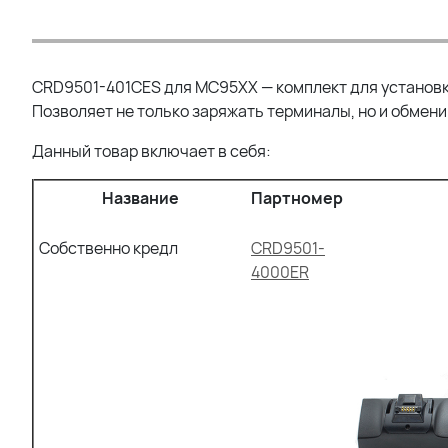
CRD9501-401CES для MC95XX — комплект для установк
Позволяет не только заряжать терминалы, но и обмен
Данный товар включает в себя:
Название
Партномер
Собственно кредл
CRD9501-
4000ER