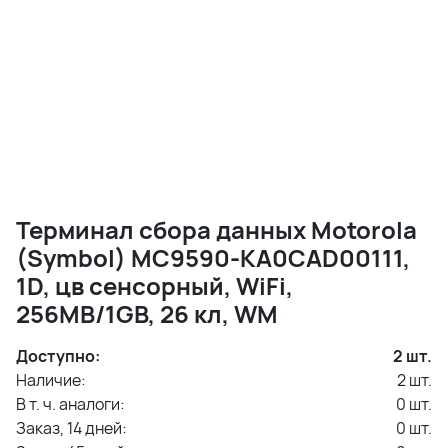
Терминал сбора данных Motorola
(Symbol) MC9590-KA0CAD00111,
1D, цв сенсорный, WiFi,
256MB/1GB, 26 кл, WM
Доступно:
2
шт.
Наличие:
2
шт.
В т. ч. аналоги:
0
шт.
Заказ, 14 дней:
0
шт.