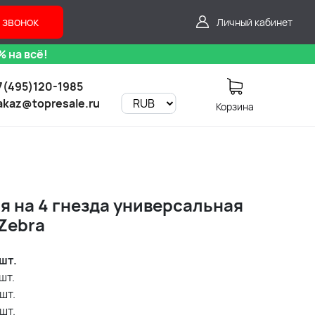
 звонок
Личный кабинет
 на всё!
7(495)120-1985
akaz@topresale.ru
Корзина
я на 4 гнезда универсальная
Zebra
шт.
шт.
шт.
шт.