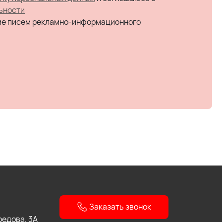
ьности
ие писем рекламно-информационного
Заказать звонок
боедова, 3А