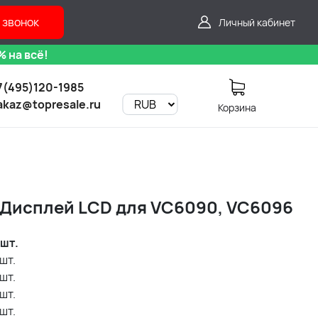
 звонок
Личный кабинет
 на всё!
7(495)120-1985
akaz@topresale.ru
Корзина
) Дисплей LCD для VC6090, VC6096
шт.
шт.
шт.
шт.
шт.