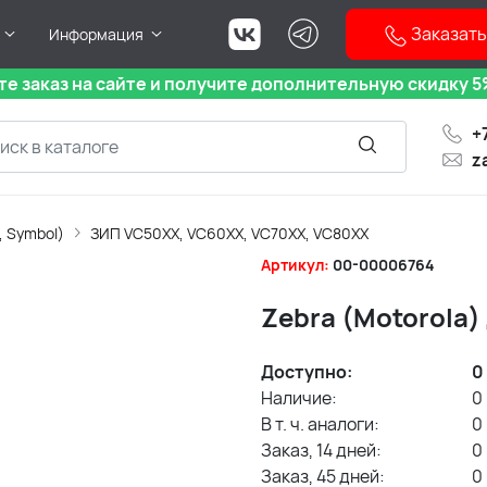
Заказать
Информация
е заказ на сайте и получите дополнительную скидку 5%
+
z
, Symbol)
ЗИП VC50XX, VC60XX, VC70XX, VC80XX
Артикул:
00-00006764
Zebra (Motorola
Доступно:
0
Наличие:
0
В т. ч. аналоги:
0
Заказ, 14 дней:
0
Заказ, 45 дней:
0