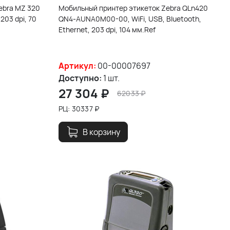
ebra MZ 320
Мобильный принтер этикеток Zebra QLn420
203 dpi, 70
QN4-AUNA0M00-00, WiFi, USB, Bluetooth,
Ethernet, 203 dpi, 104 мм.Ref
Артикул:
00-00007697
Доступно:
1 шт.
27 304
₽
62033
₽
РЦ:
30337
₽
В корзину