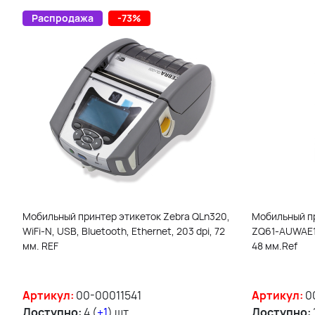
Распродажа
-73%
Мобильный принтер этикеток Zebra QLn320,
Мобильный пр
WiFi-N, USB, Bluetooth, Ethernet, 203 dpi, 72
ZQ61-AUWAE10-
мм. REF
48 мм.Ref
Артикул:
00-00011541
Артикул:
0
Доступно:
4 (
+1
) шт.
Доступно: