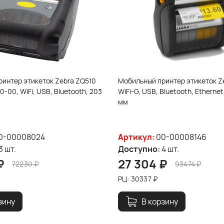
интер этикеток Zebra ZQ510
Мобильный принтер этикеток Z
-00, WiFi, USB, Bluetooth, 203
WiFi-G, USB, Bluetooth, Ethernet,
мм
0-00008024
Артикул:
00-00008146
3 шт.
Доступно:
4 шт.
₽
27 304
₽
72230
₽
93474
₽
РЦ:
30337
₽
зину
В корзину