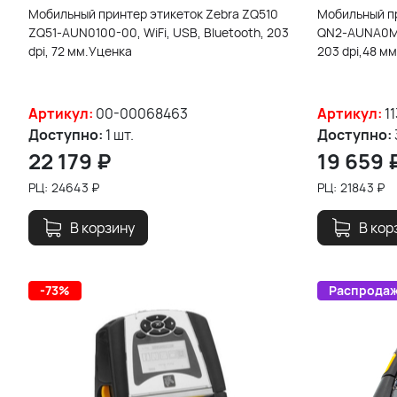
Мобильный принтер этикеток Zebra ZQ510
Мобильный пр
ZQ51-AUN0100-00, WiFi, USB, Bluetooth, 203
QN2-AUNA0M00
dpi, 72 мм.Уценка
203 dpi,48 мм
Артикул:
00-00068463
Артикул:
1
Доступно:
1 шт.
Доступно:
22 179
₽
19 659
РЦ:
24643
₽
РЦ:
21843
₽
В корзину
В кор
-73%
Распрода