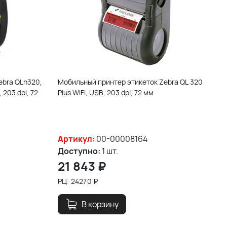
ebra QLn320,
Мобильный принтер этикеток Zebra QL 320
 203 dpi, 72
Plus WiFi, USB, 203 dpi, 72 мм
Артикул:
00-00008164
Доступно:
1 шт.
21 843
₽
РЦ:
24270
₽
В корзину