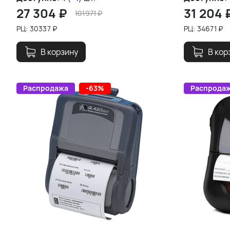
27 304
₽
31 204
101971
₽
РЦ:
30337
₽
РЦ:
34671
₽
В корзину
В кор
Распродажа
-63%
Распрода