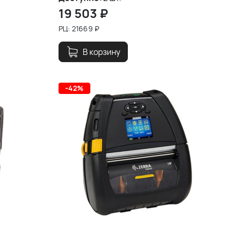
19 503
₽
РЦ:
21669
₽
В корзину
-42%