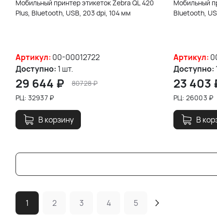
Мобильный принтер этикеток Zebra QL 420
Мобильный пр
Plus, Bluetooth, USB, 203 dpi, 104 мм
Bluetooth, US
Артикул:
00-00012722
Артикул:
0
Доступно:
1 шт.
Доступно:
29 644
₽
23 403
80728
₽
РЦ:
32937
₽
РЦ:
26003
₽
В корзину
В кор
1
2
3
4
5