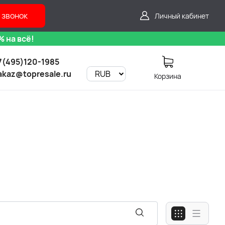
 звонок
Личный кабинет
 на всё!
7(495)120-1985
akaz@topresale.ru
Корзина