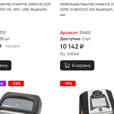
интер этикеток Zebra QLn220
Мобильный принтер этикеток Z
-00, WiFi, USB, Bluetooth,
(M3E-0UB00010-00) Bluetooth, 
мм
1310
Артикул:
10460
36 шт.
Доступно:
2 шт.
₽
10 142
₽
79028
₽
РЦ:
11268
₽
зину
В корзину
жа
-62%
-70%