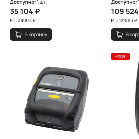
Доступно:
1 шт.
Доступно:
35 104
₽
109 524
РЦ:
39004
₽
РЦ:
121693
₽
В корзину
В кор
-75%