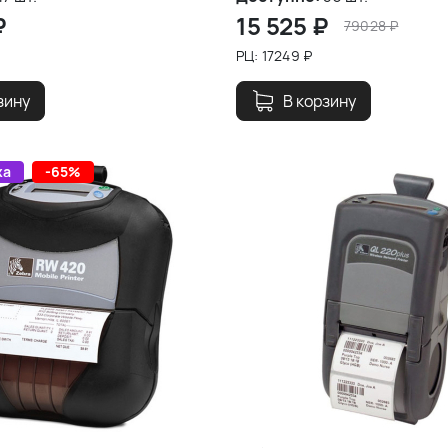
₽
15 525
₽
79028
₽
РЦ:
17249
₽
зину
В корзину
жа
-65%