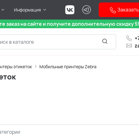
Заказать
Информация
е заказ на сайте и получите дополнительную скидку 5%
+
z
нтеры этикеток
Мобильные принтеры Zebra
еток