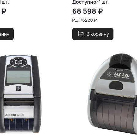
1 шт.
Доступно:
1 шт.
₽
68 598
₽
РЦ:
76220
₽
зину
В корзину