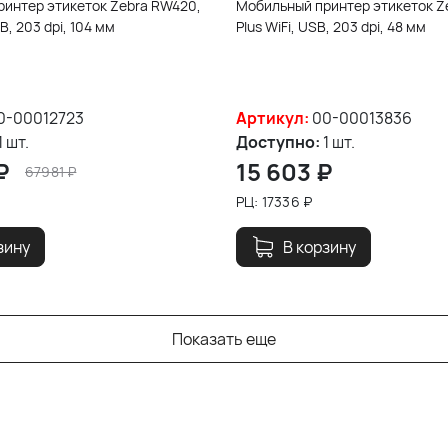
интер этикеток Zebra RW420,
Мобильный принтер этикеток Z
B, 203 dpi, 104 мм
Plus WiFi, USB, 203 dpi, 48 мм
0-00012723
Артикул:
00-00013836
1 шт.
Доступно:
1 шт.
₽
15 603
₽
67981
₽
РЦ:
17336
₽
зину
В корзину
Показать еще