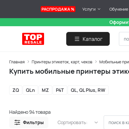
РАСПРОДАЖА %
Услуги
Обучение
Оформит
Каталог
Главная
Принтеры этикеток, карт, чеков
Мобильные при
Купить мобильные принтеры этик
ZQ
QLn
MZ
P4T
QL, QL Plus, RW
Найдено 94 товара
Фильтры
Сортировать: