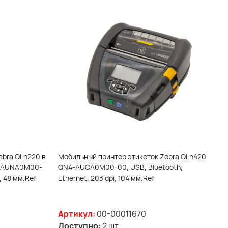
ebra QLn220 в
Мобильный принтер этикеток Zebra QLn420
2-AUNA0M00-
QN4-AUCA0M00-00, USB, Bluetooth,
i, 48 мм.Ref
Ethernet, 203 dpi, 104 мм.Ref
Артикул:
00-00011670
Доступно:
2 шт.