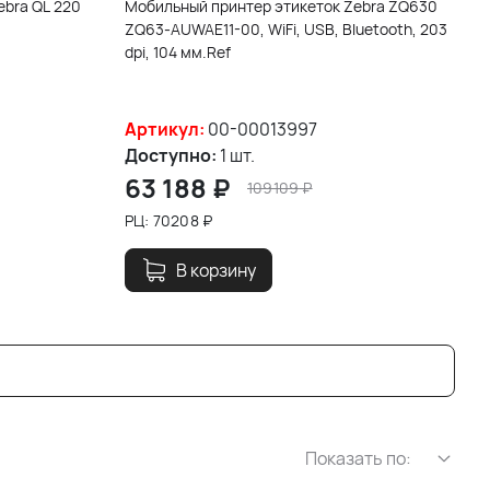
ebra QL 220
Мобильный принтер этикеток Zebra ZQ630
ZQ63-AUWAE11-00, WiFi, USB, Bluetooth, 203
dpi, 104 мм.Ref
Артикул:
00-00013997
Доступно:
1 шт.
63 188
₽
109109
₽
РЦ:
70208
₽
В корзину
Показать по: