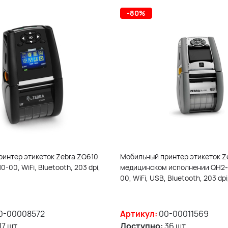
-80%
интер этикеток Zebra ZQ610
Мобильный принтер этикеток Z
00, WiFi, Bluetooth, 203 dpi,
медицинском исполнении QH
00, WiFi, USB, Bluetooth, 203 dp
0-00008572
Артикул:
00-00011569
17 шт.
Доступно:
36 шт.