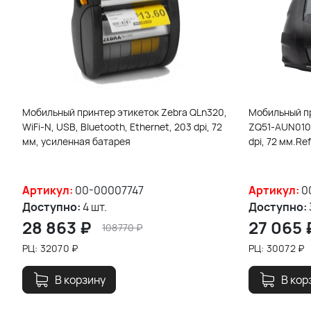
Мобильный принтер этикеток Zebra QLn320,
Мобильный пр
WiFi-N, USB, Bluetooth, Ethernet, 203 dpi, 72
ZQ51-AUN0100
мм, усиленная батарея
dpi, 72 мм.Ref
Артикул:
00-00007747
Артикул:
0
Доступно:
4 шт.
Доступно:
28 863
₽
27 065
108770
₽
РЦ:
32070
₽
РЦ:
30072
₽
В корзину
В кор